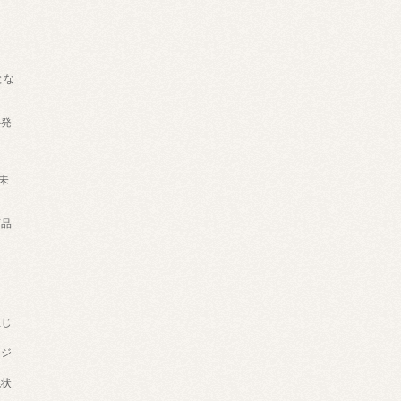
とな
外発
円未
品
生じ
ージ
現状