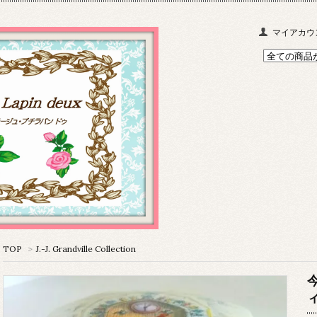
マイアカウ
TOP
>
J.-J. Grandville Collection
今