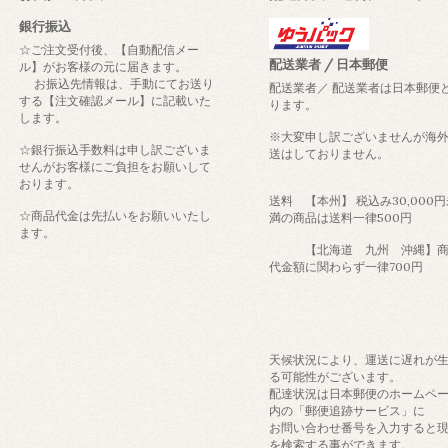
銀行振込
☆ご注文受付後、【自動配信メー
配送業者 / 日本郵便
ル】がお客様の元に届きます。
お振込先情報は、手動にてお送り
配送業者／ 配送業者は日本郵便
する【注文確認メール】に記載いた
ります。
します。
※大変申し訳ございませんが海
☆銀行振込手数料は申し訳ございま
送はしておりません。
せんがお客様にご負担をお願いして
おります。
送料 【本州】 税込み30,000
☆商品代金は先払いをお願いいたし
満の商品は送料一律500円
ます。
【北海道 九州 沖縄】商
代金額に関わらず一律700円
天候状況により、運送に遅れが
る可能性がございます。
配達状況は日本郵便のホームペ
内の「郵便追跡サービス」に
お問い合わせ番号を入力すると
を検索する事ができます。