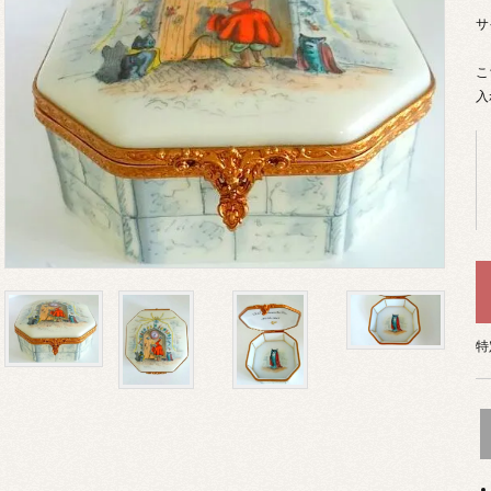
サ
こ
入
特