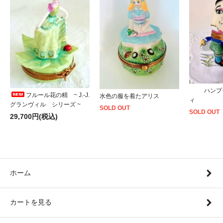
ハンプ
フルール花の精 ~ J.-J.
水色の服を着たアリス
ィ
グランヴィル シリーズ ~
SOLD OUT
SOLD OUT
29,700円(税込)
ホーム
カートを見る