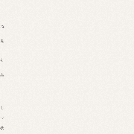
とな
外発
円未
品
生じ
ージ
現状