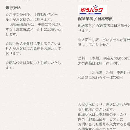
銀行振込
☆ご注文受付後、【自動配信メー
配送業者 / 日本郵便
ル】がお客様の元に届きます。
お振込先情報は、手動にてお送り
配送業者／ 配送業者は日本郵便
する【注文確認メール】に記載いた
ります。
します。
※大変申し訳ございませんが海
☆銀行振込手数料は申し訳ございま
送はしておりません。
せんがお客様にご負担をお願いして
おります。
送料 【本州】 税込み30,000
☆商品代金は先払いをお願いいたし
満の商品は送料一律500円
ます。
【北海道 九州 沖縄】商
代金額に関わらず一律700円
天候状況により、運送に遅れが
る可能性がございます。
配達状況は日本郵便のホームペ
内の「郵便追跡サービス」に
お問い合わせ番号を入力すると
を検索する事ができます。