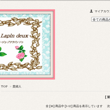
マイアカウ
TOP
>
貴婦人
[ 
全 [16] 商品中 [1-12] 商品を表示しています
次