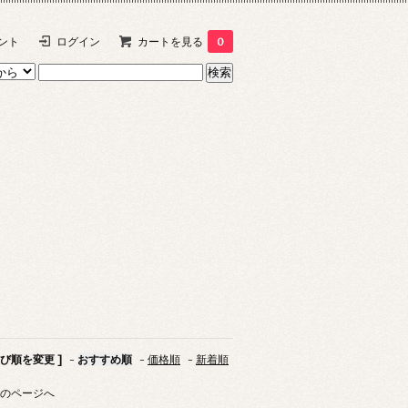
ント
ログイン
カートを見る
0
並び順を変更 ]
-
おすすめ順
-
価格順
-
新着順
のページへ