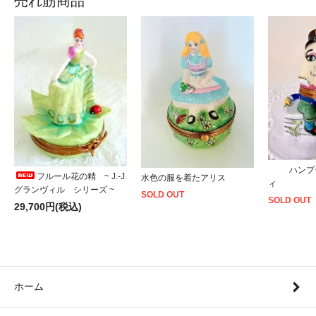
売れ筋商品
ハンプ
フルール花の精 ~ J.-J.
水色の服を着たアリス
ィ
グランヴィル シリーズ ~
SOLD OUT
SOLD OUT
29,700円(税込)
ホーム